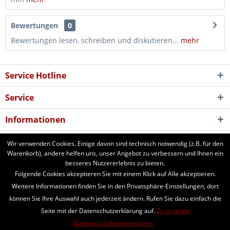
Bewertungen
0
Bewertungen lesen, schreiben und diskutieren...
mehr
Service Hotline
Service
Informationen
Newsletter
Wir verwenden Cookies. Einige davon sind technisch notwendig (z.B. für den
Warenkorb), andere helfen uns, unser Angebot zu verbessern und Ihnen ein
besseres Nutzererlebnis zu bieten.
aforst.com - Ihr Fachhändler für Patura Weide- und Stalltechnik,
Folgende Cookies akzeptieren Sie mit einem Klick auf Alle akzeptieren.
Weidezäune, Euronetze, electra Weidezaungeräte. 24 Stunden online
Weitere Informationen finden Sie in den Privatsphäre-Einstellungen, dort
bestellen. Beratung vom Fachmann per Telefon und Email. Kaufen Sie
können Sie Ihre Auswahl auch jederzeit ändern. Rufen Sie dazu einfach die
Weidezaungeräte, Zaunpfähle, Heuraufen, Panels, Fressgitter,
Seite mit der Datenschutzerklärung auf.
Zu unseren
Tränkebecken, Windschutznetze, Schafhorden, Schafnetze...
Datenschutzbestimmungen.