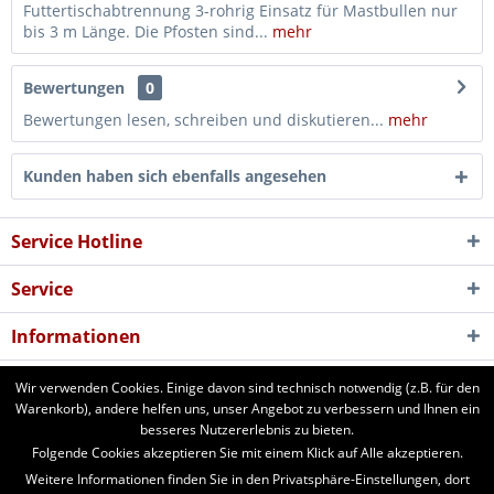
Futtertischabtrennung 3-rohrig Einsatz für Mastbullen nur
bis 3 m Länge. Die Pfosten sind...
mehr
Bewertungen
0
Bewertungen lesen, schreiben und diskutieren...
mehr
Kunden haben sich ebenfalls angesehen
Service Hotline
Service
Informationen
Newsletter
Wir verwenden Cookies. Einige davon sind technisch notwendig (z.B. für den
Warenkorb), andere helfen uns, unser Angebot zu verbessern und Ihnen ein
besseres Nutzererlebnis zu bieten.
aforst.com - Ihr Fachhändler für Patura Weide- und Stalltechnik,
Folgende Cookies akzeptieren Sie mit einem Klick auf Alle akzeptieren.
Weidezäune, Euronetze, electra Weidezaungeräte. 24 Stunden online
Weitere Informationen finden Sie in den Privatsphäre-Einstellungen, dort