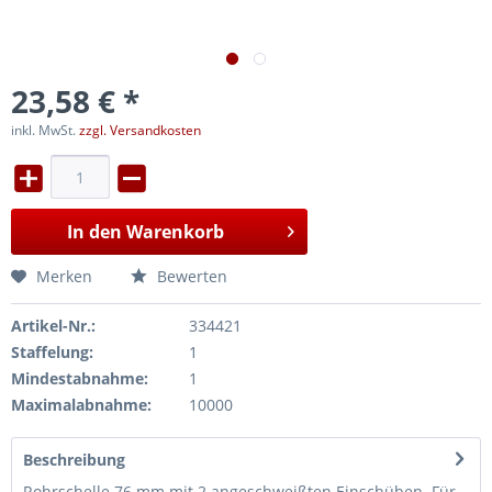
23,58 € *
inkl. MwSt.
zzgl. Versandkosten
In den
Warenkorb
Merken
Bewerten
Artikel-Nr.:
334421
Staffelung:
1
Mindestabnahme:
1
Maximalabnahme:
10000
Beschreibung
Rohrschelle 76 mm mit 2 angeschweißten Einschüben. Für