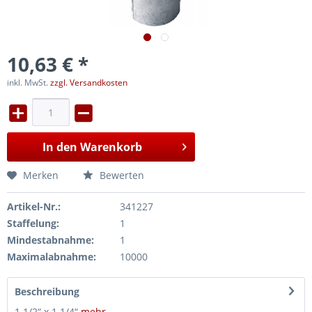
10,63 € *
inkl. MwSt.
zzgl. Versandkosten
In den
Warenkorb
Merken
Bewerten
Artikel-Nr.:
341227
Staffelung:
1
Mindestabnahme:
1
Maximalabnahme:
10000
Beschreibung
1 1/2“ x 1 1/4“
mehr