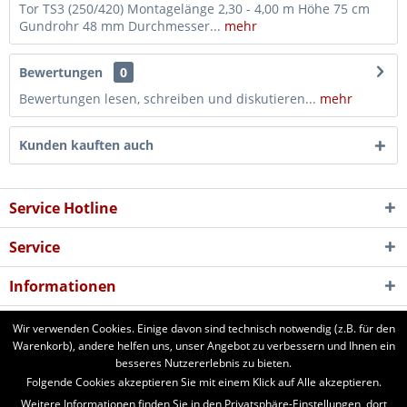
Tor TS3 (250/420) Montagelänge 2,30 - 4,00 m Höhe 75 cm
Gundrohr 48 mm Durchmesser...
mehr
Bewertungen
0
Bewertungen lesen, schreiben und diskutieren...
mehr
Kunden kauften auch
Service Hotline
Service
Informationen
Newsletter
Wir verwenden Cookies. Einige davon sind technisch notwendig (z.B. für den
Warenkorb), andere helfen uns, unser Angebot zu verbessern und Ihnen ein
besseres Nutzererlebnis zu bieten.
aforst.com - Ihr Fachhändler für Patura Weide- und Stalltechnik,
Folgende Cookies akzeptieren Sie mit einem Klick auf Alle akzeptieren.
Weidezäune, Euronetze, electra Weidezaungeräte. 24 Stunden online
Weitere Informationen finden Sie in den Privatsphäre-Einstellungen, dort