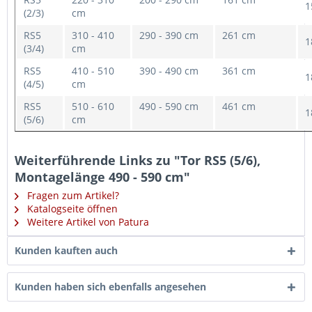
1
(2/3)
cm
RS5
310 - 410
290 - 390 cm
261 cm
1
(3/4)
cm
RS5
410 - 510
390 - 490 cm
361 cm
1
(4/5)
cm
RS5
510 - 610
490 - 590 cm
461 cm
1
(5/6)
cm
Weiterführende Links zu "Tor RS5 (5/6),
Montagelänge 490 - 590 cm"
Fragen zum Artikel?
Katalogseite öffnen
Weitere Artikel von Patura
Kunden kauften auch
Kunden haben sich ebenfalls angesehen