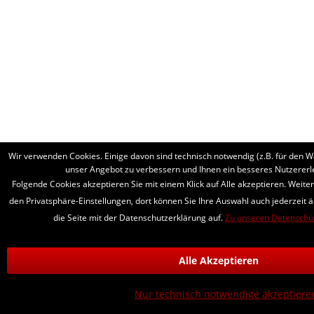
Wir verwenden Cookies. Einige davon sind technisch notwendig (z.B. für den W
unser Angebot zu verbessern und Ihnen ein besseres Nutzererle
Folgende Cookies akzeptieren Sie mit einem Klick auf Alle akzeptieren. Weiter
den Privatsphäre-Einstellungen, dort können Sie Ihre Auswahl auch jederzeit ä
die Seite mit der Datenschutzerklärung auf.
Zu unseren Datenschu
Alle Akzeptieren
Nur technisch notwendige akzeptiere