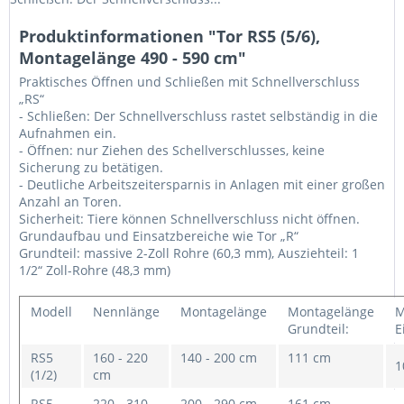
Produktinformationen "Tor RS5 (5/6),
Montagelänge 490 - 590 cm"
Praktisches Öffnen und Schließen mit Schnellverschluss
„RS“
- Schließen: Der Schnellverschluss rastet selbständig in die
Aufnahmen ein.
- Öffnen: nur Ziehen des Schellverschlusses, keine
Sicherung zu betätigen.
- Deutliche Arbeitszeitersparnis in Anlagen mit einer großen
Anzahl an Toren.
Sicherheit: Tiere können Schnellverschluss nicht öffnen.
Grundaufbau und Einsatzbereiche wie Tor „R“
Grundteil: massive 2-Zoll Rohre (60,3 mm), Ausziehteil: 1
1/2“ Zoll-Rohre (48,3 mm)
Modell
Nennlänge
Montagelänge
Montagelänge
M
Grundteil:
E
RS5
160 - 220
140 - 200 cm
111 cm
1
(1/2)
cm
RS5
220 - 310
200 - 290 cm
161 cm