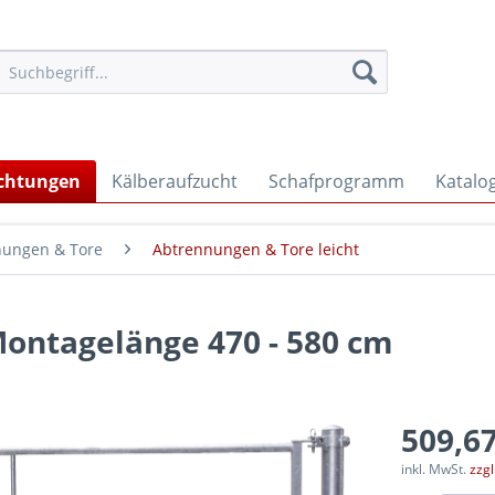
ichtungen
Kälberaufzucht
Schafprogramm
Katalo
nungen & Tore
Abtrennungen & Tore leicht
Montagelänge 470 - 580 cm
509,67
inkl. MwSt.
zzg