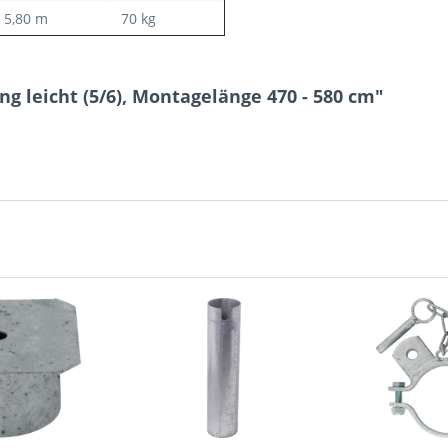
- 5,80 m
70 kg
g leicht (5/6), Montagelänge 470 - 580 cm"