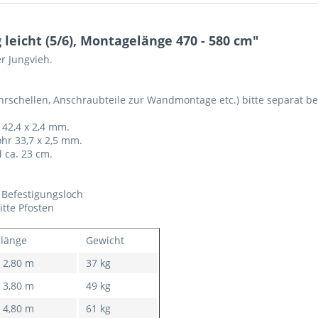
eicht (5/6), Montagelänge 470 - 580 cm"
r Jungvieh.
hrschellen, Anschraubteile zur Wandmontage etc.) bitte separat be
42,4 x 2,4 mm.
hr 33,7 x 2,5 mm.
 ca. 23 cm.
 Befestigungsloch
tte Pfosten
länge
Gewicht
- 2,80 m
37 kg
- 3,80 m
49 kg
- 4,80 m
61 kg