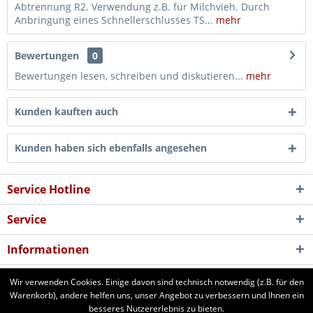
Abtrennung R2. Verwendung z.B. für Milchvieh. Durch
Anbringung eines Schnellerschlusses TS...
mehr
Bewertungen
0
Bewertungen lesen, schreiben und diskutieren...
mehr
Kunden kauften auch
Kunden haben sich ebenfalls angesehen
Service Hotline
Service
Informationen
Newsletter
Wir verwenden Cookies. Einige davon sind technisch notwendig (z.B. für den
Warenkorb), andere helfen uns, unser Angebot zu verbessern und Ihnen ein
besseres Nutzererlebnis zu bieten.