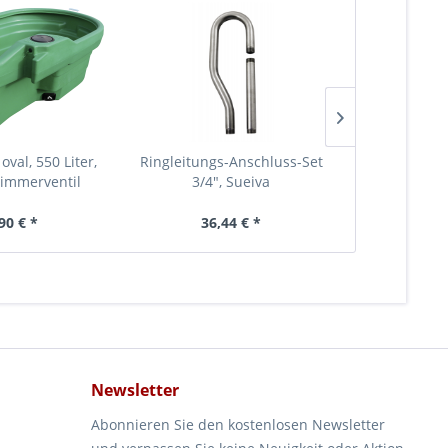
oval, 550 Liter,
Ringleitungs-Anschluss-Set
Futterkrippe,
immerventil
3/4", Sueiva
m, 1
90 € *
36,44 € *
1.21
Newsletter
Abonnieren Sie den kostenlosen Newsletter