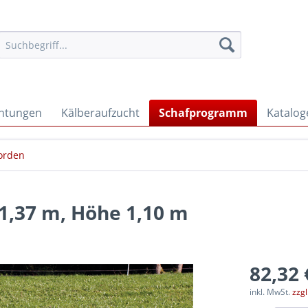
chtungen
Kälberaufzucht
Schafprogramm
Katalog
Horden
 1,37 m, Höhe 1,10 m
82,32 
inkl. MwSt.
zzg