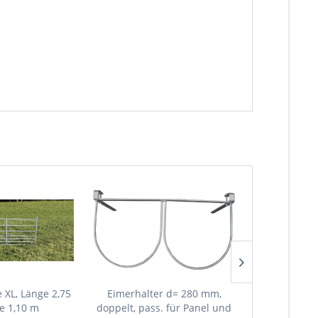
e XL, Länge 2,75
Eimerhalter d= 280 mm,
Steckfix-Dach
e 1,10 m
doppelt, pass. für Panel und
ohne