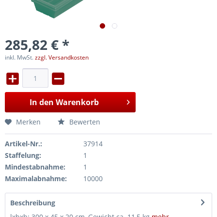
285,82 € *
inkl. MwSt.
zzgl. Versandkosten
In den
Warenkorb
Merken
Bewerten
Artikel-Nr.:
37914
Staffelung:
1
Mindestabnahme:
1
Maximalabnahme:
10000
Beschreibung
lxbxh: 300 x 45 x 20 cm, Gewicht ca. 11,5 kg
mehr