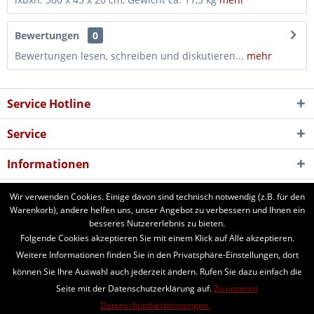
Bewertungen
0
Bewertungen lesen, schreiben und diskutieren...
mehr
Service Hotline
Service
Informationen
Newsletter
Wir verwenden Cookies. Einige davon sind technisch notwendig (z.B. für den
Warenkorb), andere helfen uns, unser Angebot zu verbessern und Ihnen ein
besseres Nutzererlebnis zu bieten.
aforst.com - Ihr Fachhändler für Patura Weide- und Stalltechnik,
Folgende Cookies akzeptieren Sie mit einem Klick auf Alle akzeptieren.
Weidezäune, Euronetze, electra Weidezaungeräte. 24 Stunden online
Weitere Informationen finden Sie in den Privatsphäre-Einstellungen, dort
bestellen. Beratung vom Fachmann per Telefon und Email. Kaufen Sie
können Sie Ihre Auswahl auch jederzeit ändern. Rufen Sie dazu einfach die
Weidezaungeräte, Zaunpfähle, Heuraufen, Panels, Fressgitter,
Seite mit der Datenschutzerklärung auf.
Zu unseren
Tränkebecken, Windschutznetze, Schafhorden, Schafnetze...
Datenschutzbestimmungen.